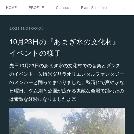
HOME
PROFILE
Classes
Event Schedule
Event Request
Instagram
gallery
Threads
2021.11.01 00:08
Bellydance Shooting Fukuoka
Oriental Stars Festival in Fukuoka
10月23日の『あまぎ水の文化村』
イベントの様子
先日10月23日のあまぎ水の文化村での音楽とダンス
のイベント、久留米ダリラオリエンタルファンタジー
のメンバーと踊ってまいりました。秋晴れで爽やかな
日曜日、ダム湖と公園が広がる素敵な会場で踊れたの
は素敵な経験になりましたよ😌