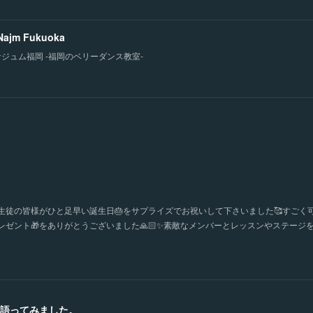
 Najm Fukuoka
ナジュム福岡 -福岡のベリーダンス教室-
徒の皆様がひと足早い誕生日🎂をサプライズでお祝いして下さいました🥰すごく可
ゼント🎁をありがとうございました🙏🏻✨素敵なメンバーとレッスンやステージ
語ってみました。