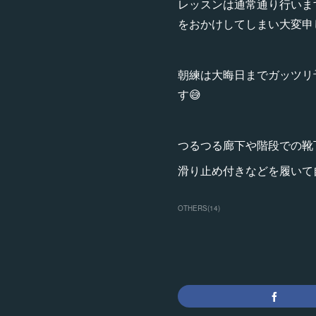
レッスンは通常通り行いま
をおかけしてしまい大変申し
朝練は大晦日までガッツリ
す😅
つるつる廊下や階段での靴
滑り止め付きなどを履いて
OTHERS
(
14
)