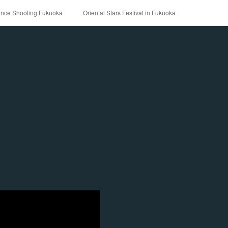
ance Shooting Fukuoka
Oriental Stars Festival in Fukuoka