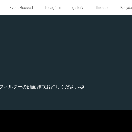
Event Request
Instagram
gallery
Threads
Bellyd
okフィルターの顔面詐欺お許しください😂