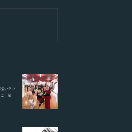
愛い💐ブ
をご一緒…