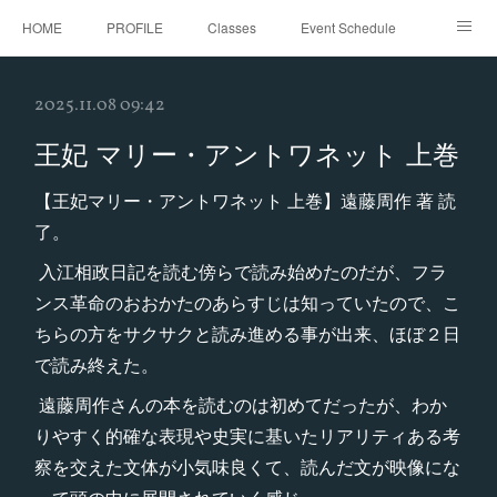
HOME
PROFILE
Classes
Event Schedule
Event Request
Instagram
gallery
Threads
2025.11.08 09:42
Bellydance Shooting Fukuoka
Oriental Stars Festival in Fukuoka
王妃 マリー・アントワネット 上巻
【王妃マリー・アントワネット 上巻】遠藤周作 著 読
了。
入江相政日記を読む傍らで読み始めたのだが、フラ
ンス革命のおおかたのあらすじは知っていたので、こ
ちらの方をサクサクと読み進める事が出来、ほぼ２日
で読み終えた。
遠藤周作さんの本を読むのは初めてだったが、わか
りやすく的確な表現や史実に基いたリアリティある考
察を交えた文体が小気味良くて、読んだ文が映像にな