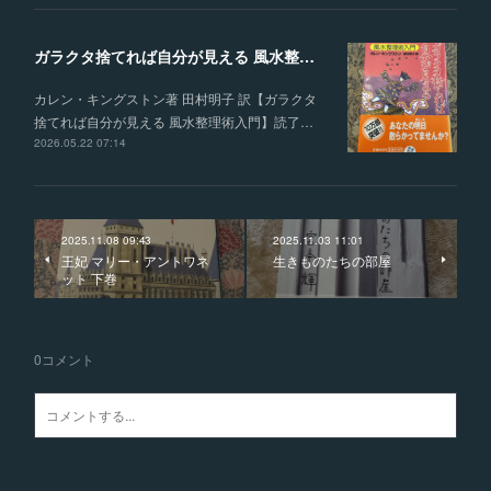
ガラクタ捨てれば自分が見える 風水整理術入門
カレン・キングストン著 田村明子 訳【ガラクタ
捨てれば自分が見える 風水整理術入門】読了…
2026.05.22 07:14
2025.11.08 09:43
2025.11.03 11:01
王妃 マリー・アントワネ
生きものたちの部屋
ット 下巻
0
コメント