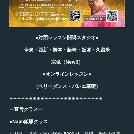
●対面レッスン開講スタジオ●
今泉・西新・橋本・藤崎・飯塚・久留米
宗像（New!!）
●オンラインレッスン●
（ベリーダンス・バレエ基礎）
✴︎✴︎✴︎✴︎✴︎✴︎✴︎✴︎✴︎✴︎✴︎✴︎✴︎✴︎✴︎✴︎✴︎✴︎✴︎✴︎✴︎✴︎✴︎✴︎
ー直営クラスー
●Najm飯塚クラス
お月謝 基礎＋振付60分 5000円 基礎＋振付1時間