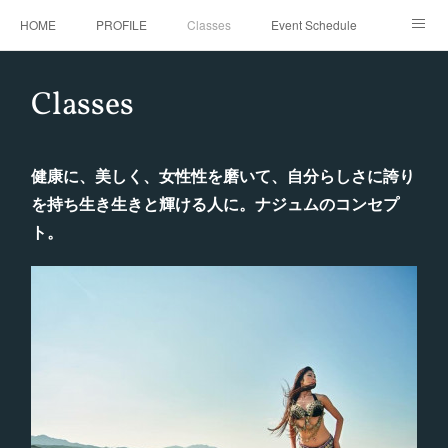
HOME
PROFILE
Classes
Event Schedule
Event Request
Instagram
gallery
Threads
Classes
Bellydance Shooting Fukuoka
Oriental Stars Festival in Fukuoka
健康に、美しく、女性性を磨いて、自分らしさに誇り
を持ち生き生きと輝ける人に。ナジュムのコンセプ
ト。