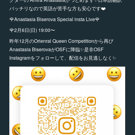
バッチリなので英語が苦手な方も安心です❤️
🌹Anastasia Biserova Special insta Live🌹
🌹2月6日(日) 19:00〜
昨年12月のOrienral Queen Competitionから再び
Anastasia BiserovaがOSFに降臨✨是非OSF
Instagramをフォローして、配信をお見逃しなく✨