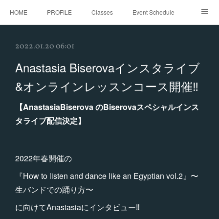
HOME
PROFILE
Classes
Event Schedule
Event Request
Instagram
gallery
Threads
2022.01.20 06:01
Bellydance Shooting Fukuoka
Oriental Stars Festival in Fukuoka
Anastasia Biserovaインスタライブ
&オンラインレッスンコース開催‼︎
【AnastasiaBiserova のBiserovaスペシャルインス
タライブ配信決定】
2022年春開催の
『How to listen and dance like an Egyptian vol.2』〜
生バンドでの踊り方〜
に向けてAnastasiaにインタビュー‼️