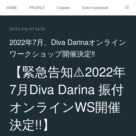
HOME
PROFILE
Classes
Event Schedule
Event Request
Instagram
gallery
Threads
2022.04.01 14:51
Bellydance Shooting Fukuoka
Oriental Stars Festival in Fukuoka
2022年7月、Diva Darinaオンライン
ワークショップ開催決定‼︎
【緊急告知⚠️2022年
7月Diva Darina 振付
オンラインWS開催
決定!!】