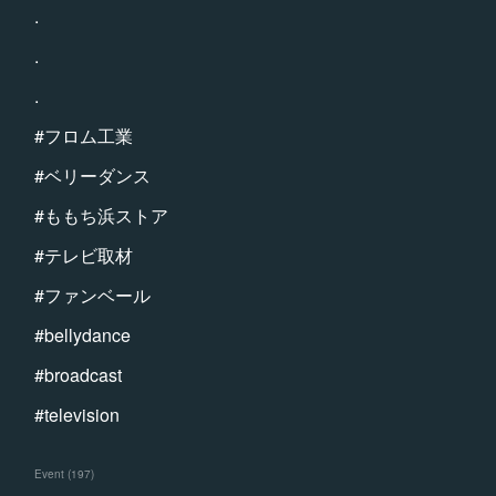
.
.
.
#フロム工業
#ベリーダンス
#ももち浜ストア
#テレビ取材
#ファンベール
#bellydance
#broadcast
#television
Event
(
197
)