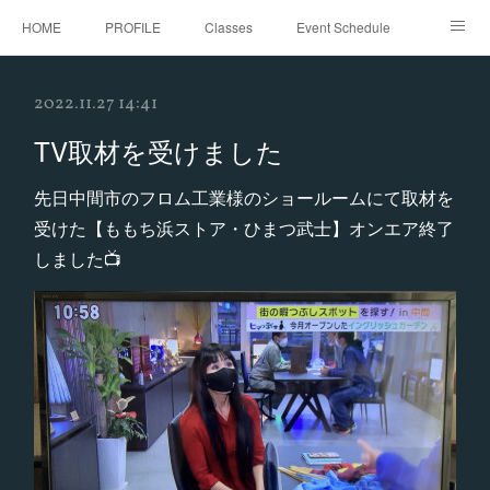
HOME
PROFILE
Classes
Event Schedule
Event Request
Instagram
gallery
Threads
2022.11.27 14:41
Bellydance Shooting Fukuoka
Oriental Stars Festival in Fukuoka
TV取材を受けました
先日中間市のフロム工業様のショールームにて取材を
受けた【ももち浜ストア・ひまつ武士】オンエア終了
しました📺