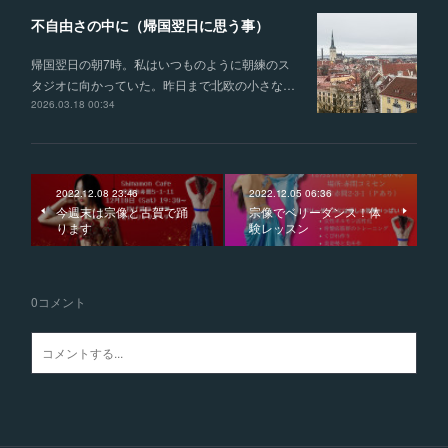
不自由さの中に（帰国翌日に思う事）
帰国翌日の朝7時。私はいつものように朝練のス
タジオに向かっていた。昨日まで北欧の小さな…
2026.03.18 00:34
2022.12.08 23:46
2022.12.05 06:36
今週末は宗像と古賀で踊
宗像でベリーダンス！体
ります
験レッスン
0
コメント