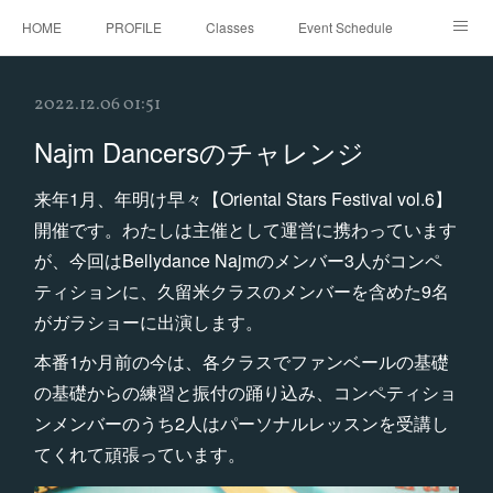
HOME
PROFILE
Classes
Event Schedule
Event Request
Instagram
gallery
Threads
2022.12.06 01:51
Bellydance Shooting Fukuoka
Oriental Stars Festival in Fukuoka
Najm Dancersのチャレンジ
来年1月、年明け早々【Oriental Stars Festival vol.6】
開催です。わたしは主催として運営に携わっています
が、今回はBellydance Najmのメンバー3人がコンペ
ティションに、久留米クラスのメンバーを含めた9名
がガラショーに出演します。
本番1か月前の今は、各クラスでファンベールの基礎
の基礎からの練習と振付の踊り込み、コンペティショ
ンメンバーのうち2人はパーソナルレッスンを受講し
てくれて頑張っています。