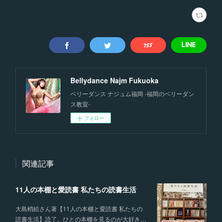
Bellydance Najm Fukuoka
ベリーダンス ナジュム福岡 -福岡のベリーダン
ス教室-
フォロー
関連記事
11人の本棚と愛読書 私たちの読書生活
大島梢絵さん著【11人の本棚と愛読書 私たちの
読書生活】読了。ひとの本棚を見るのが大好き…