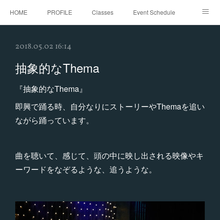
HOME
PROFILE
Classes
Event Schedule
Event Request
Instagram
gallery
Threads
2018.05.02 16:14
Bellydance Shooting Fukuoka
Oriental Stars Festival in Fukuoka
抽象的なThema
『抽象的なThema』
即興で踊る時、自分なりにストーリーやThemaを追い
ながら踊っています。
曲を聴いて、感じて、頭の中に映し出される映像やキ
ーワードをなぞるような、追うような。