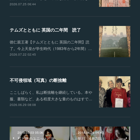
2026.07.25 06:44
テムズとともに 英国の二年間 読了
徳仁親王著【テムズとともに 英国の二年間】読
了。今上天皇が学生時代（1983年から2年間）…
2026.07.22 02:45
不可侵領域（写真）の断捨離
ここしばらく、私は断捨離を継続している。本や
服、書類など、ある程度大きな量のものはすで…
2026.06.29 08:08
2018.05.03 05:06
2018.04.06 04:43
和と妖のユニット『妖
明日、4月7日は