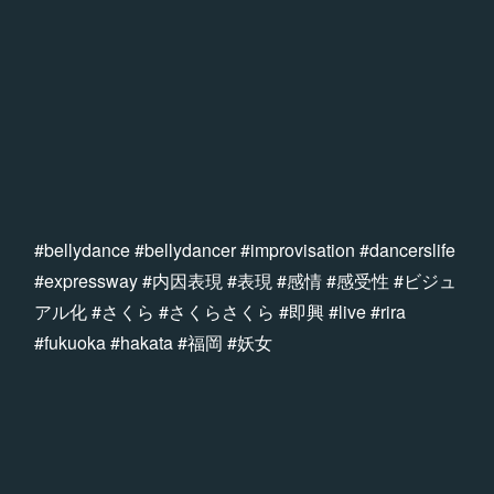
#bellydance #bellydancer #improvisation #dancerslife
#expressway #内因表現 #表現 #感情 #感受性 #ビジュ
アル化 #さくら #さくらさくら #即興 #live #rira
#fukuoka #hakata #福岡 #妖女