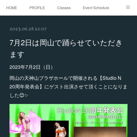
HOME
PROFILE
Classes
Event Schedule
Event Request
Instagram
gallery
Threads
2023.06.28 22:07
Bellydance Shooting Fukuoka
Oriental Stars Festival in Fukuoka
7月2日は岡山で踊らせていただき
ます
2023年7月2日（日）
岡山の天神山プラザホールで開催される【Studio N
20周年発表会】にゲスト出演させて頂くことになりま
した😊✨