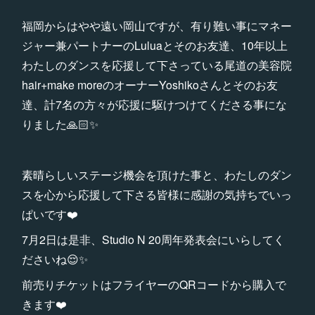
福岡からはやや遠い岡山ですが、有り難い事にマネー
ジャー兼パートナーのLuluaとそのお友達、10年以上
わたしのダンスを応援して下さっている尾道の美容院
hair+make moreのオーナーYoshikoさんとそのお友
達、計7名の方々が応援に駆けつけてくださる事にな
りました🙏🏻✨
素晴らしいステージ機会を頂けた事と、わたしのダン
スを心から応援して下さる皆様に感謝の気持ちでいっ
ぱいです❤️
7月2日は是非、Studio N 20周年発表会にいらしてく
ださいね😌✨
前売りチケットはフライヤーのQRコードから購入で
きます❤️