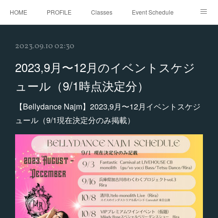
HOME
PROFILE
Classes
Event Schedule
Event Request
Instagram
gallery
Threads
2023.09.10 02:30
Bellydance Shooting Fukuoka
Oriental Stars Festival in Fukuoka
2023,9月〜12月のイベントスケジ
ュール（9/1時点決定分）
【Bellydance Najm】2023,9月〜12月イベントスケジ
ュール（9/1現在決定分のみ掲載）