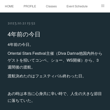
HOME
PROFILE
Classes
Event Schedule
Event Request
Instagram
gallery
Threads
2023.10.21 15:52
Bellydance Shooting Fukuoka
Oriental Stars Festival in Fukuoka
4年前の今日
4年前の今日。
Oriental Stars Festival主催（Diva Darina他国内外から
ゲストを招いてコンペ、ショー、WS開催）から、3
週間後の渡航。
渡航決めたのはフェスティバル終わった日。
あの時は本当に心身共に辛い時で、人生の大きな節目
に落ちていた。