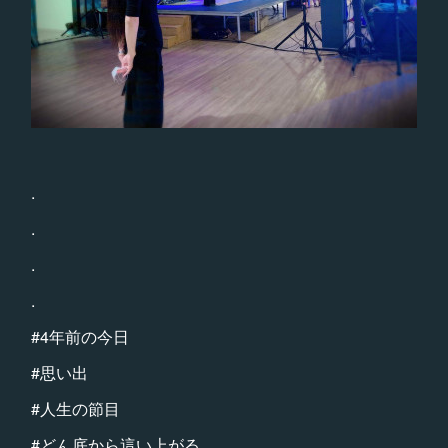
.
.
.
.
#4年前の今日
#思い出
#人生の節目
#どん底から這い上がる