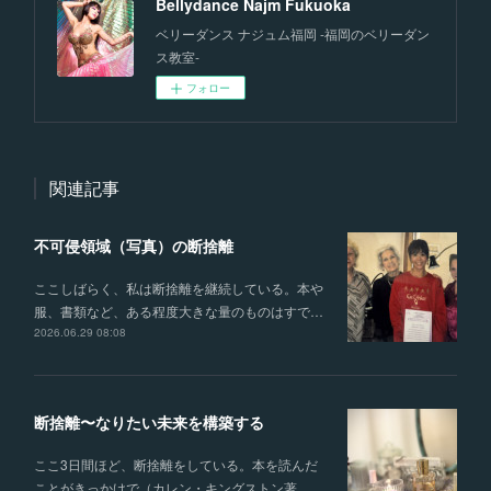
Bellydance Najm Fukuoka
ベリーダンス ナジュム福岡 -福岡のベリーダン
ス教室-
フォロー
関連記事
不可侵領域（写真）の断捨離
ここしばらく、私は断捨離を継続している。本や
服、書類など、ある程度大きな量のものはすで…
2026.06.29 08:08
断捨離〜なりたい未来を構築する
ここ3日間ほど、断捨離をしている。本を読んだ
ことがきっかけで（カレン・キングストン著 …