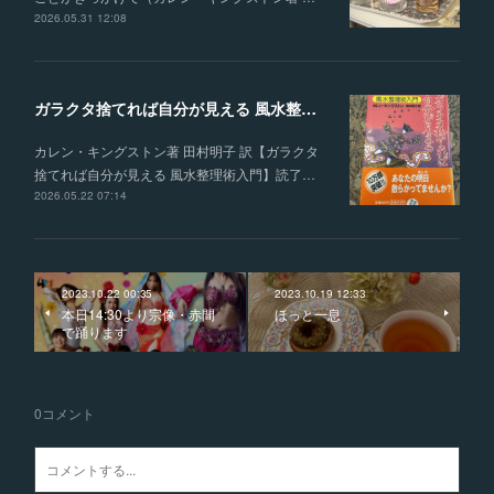
2026.05.31 12:08
ガラクタ捨てれば自分が見える 風水整理術入門
カレン・キングストン著 田村明子 訳【ガラクタ
捨てれば自分が見える 風水整理術入門】読了…
2026.05.22 07:14
2023.10.22 00:35
2023.10.19 12:33
本日14:30より宗像・赤間
ほっと一息
で踊ります
0
コメント