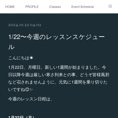
HOME
PROFILE
Classes
Event Schedule
Event Request
Instagram
gallery
Threads
2024.01.22 04:02
Bellydance Shooting Fukuoka
Oriental Stars Festival in Fukuoka
1/22〜今週のレッスンスケジュー
ル
こんにちは☀
1月22日、月曜日。新しい1週間が始まりました。今
日以降今週は厳しい寒さ到来との事、どうぞ皆様風邪
など召されませんように、元気に1週間を乗り切りた
いですね😊✨
今週のレッスン日程は、
1月22日（月）