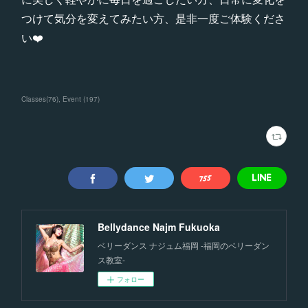
つけて気分を変えてみたい方、是非一度ご体験くださ
い❤️
Classes
(
76
)
Event
(
197
)
Bellydance Najm Fukuoka
ベリーダンス ナジュム福岡 -福岡のベリーダン
ス教室-
フォロー