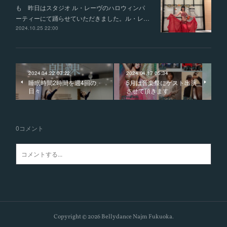
も 昨日はスタジオ ル・レーヴのハロウィンパ
ーティーにて踊らせていただきました。ル・レ…
2024.10.25 22:00
2024.04.22 07:22
2024.04.17 05:34
睡眠時間2時間を週4回の
5月は音楽祭にゲスト出演
日々
させて頂きます
0
コメント
Copyright ©
2026
Bellydance Najm Fukuoka
.