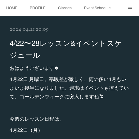
HOME
PROFILE
Classes
Event Schedule
Event Request
Instagram
gallery
Threads
2024.04.21 20:09
Bellydance Shooting Fukuoka
Oriental Stars Festival in Fukuoka
4/22〜28レッスン&イベントスケ
ジュール
おはようございます🍀
4月22日 月曜日。寒暖差が激しく、雨の多い4月もい
よいよ後半になりました。週末はイベントも控えてい
て、ゴールデンウィークに突入しますね🎏
今週のレッスン日程は、
4月22日（月）