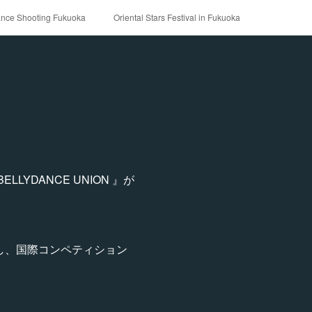
ance Shooting Fukuoka
Oriental Stars Festival in Fukuoka
LLYDANCE UNION 』が
し、国際コンペティション