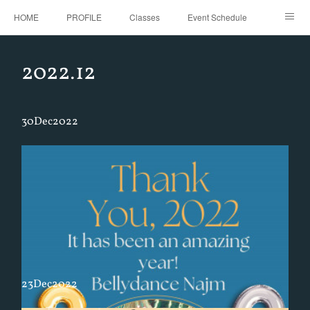
HOME
PROFILE
Classes
Event Schedule
Event Request
Instagram
gallery
Threads
2022
.
12
Bellydance Shooting Fukuoka
Oriental Stars Festival in Fukuoka
30
Dec
2022
23
Dec
2022