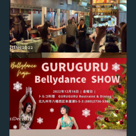
⚠️本日開催予定のBavalinでのショーが雪の為28日に延期となりました
2022年も有難うごさいました
⚠️
今年も残すところ一日となりました。年末らしい寒さが増してきました
昨今、皆様どうぞお風邪など召されませんように、お身体ご自愛くださ
いね。2022年もコロナ禍でさまざまな変化を余儀なくされ、大変な…
15
Dec
2022
ラストショー
今日はずっとショーで呼んでくださっていたトルコ料理レストランのラ
ストショーでした。今日もお客様からの声援や拍手、一緒になって踊っ
て下さったり。ノリノリのお客様方と一緒に楽しいひと時となりまし…
雪の中、久留米ハフラ無事終了しました。
昨日12月18日は久留米DOFのクリスマスハフラ🎄でした。
11
Dec
2022