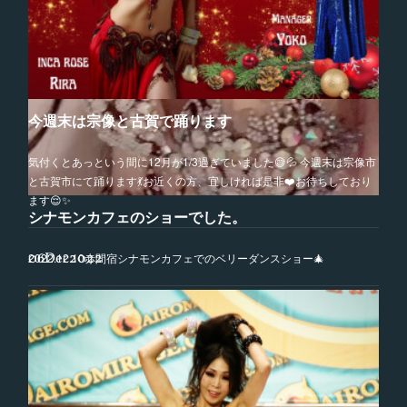
今週末は宗像と古賀で踊ります
気付くとあっという間に12月が1/3過ぎていました😅💦 今週末は宗像市
と古賀市にて踊ります💃お近くの方、宜しければ是非❤️お待ちしており
ます😌✨
シナモンカフェのショーでした。
06
Dec
2022
2022.12.10赤間宿シナモンカフェでのベリーダンスショー🎄