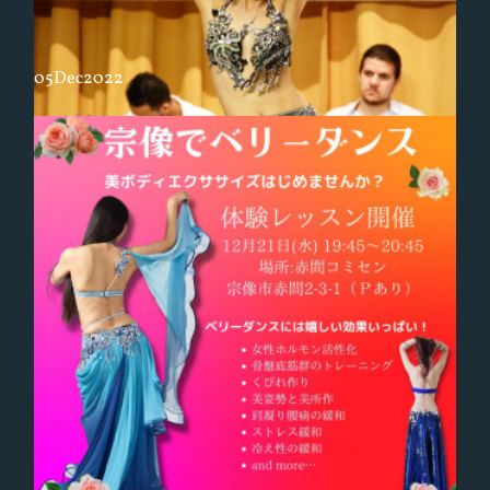
05
Dec
2022
Najm Dancersのチャレンジ
来年1月、年明け早々【Oriental Stars Festival vol.6】開催です。わたし
は主催として運営に携わっていますが、今回はBellydance Najmのメン