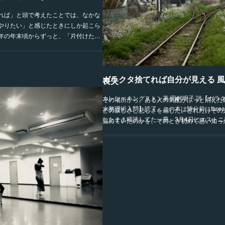
れば」と頭で考えたことでは、なかな
やりたい」と感じたときにしか起こら
年の年末頃からずっと、「片付けた…
ガラクタ捨てれば自分が見える 
喪失
カレン・キングストン著 田村明子 訳【ガラ
その場所から、ある人の気配がふっと消えた
水整理術入門】読了。この本は随分前にthre
どの寂しさと悲しさを感じた。どれだけその
したまま積読してた一冊。3月4日にエスト
温めていたのかを、そのとき初めて思い知っ