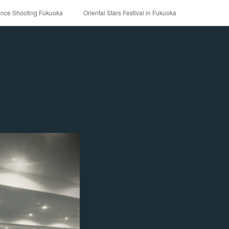
ance Shooting Fukuoka
Oriental Stars Festival in Fukuoka