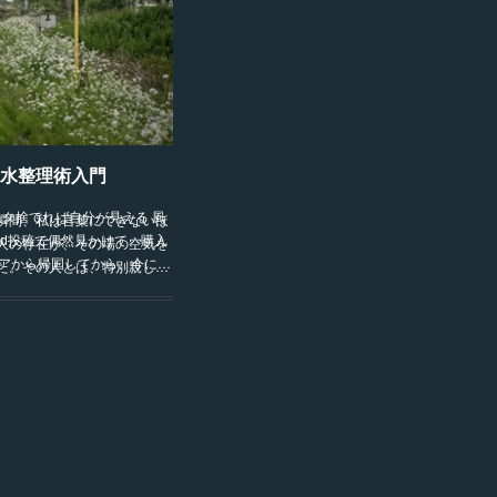
風水整理術入門
クタ捨てれば自分が見える 風
瞬間、私は言葉にできないほ
ad投稿で偶然見かけて、購入
人の存在が、その場の空気を
ニアから帰国してから、今に…
た。その人とは、特別親し…