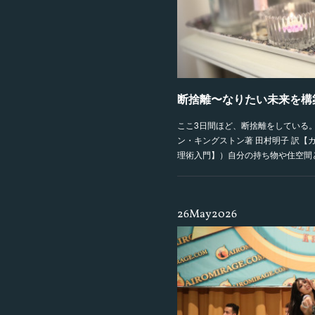
断捨離〜なりたい未来を構
ここ3日間ほど、断捨離をしている
ン・キングストン著 田村明子 訳【
理術入門】）自分の持ち物や住空間
26
May
2026