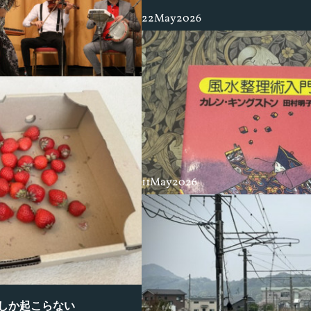
22
May
2026
部分は表現する事、伝える事。それが
今、学んでいるオリエンタルスタイ
しかった。自分の特性と真逆なダン…
11
May
2026
しか起こらない