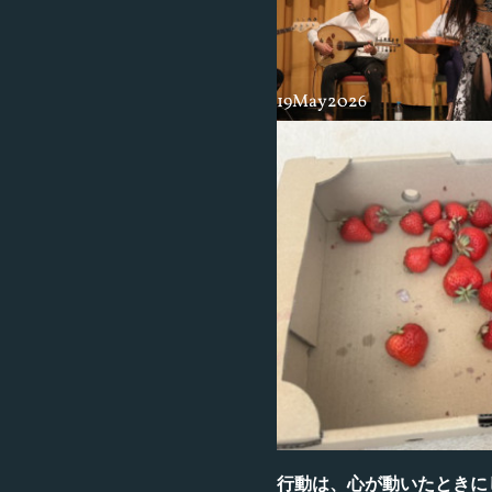
19
May
2026
2020年3月、ロシア
ダンスで自分が1番大切にしている
唯一自分に出来る事だと信じてた。
ル。ここ半年くらい向き合う事が苦
行動は、心が動いたときに