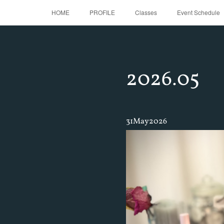
HOME
PROFILE
Classes
Event Schedule
2026
.
05
31
May
2026