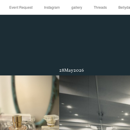
Event Request
Instagram
gallery
Threads
Bellyd
28
May
2026