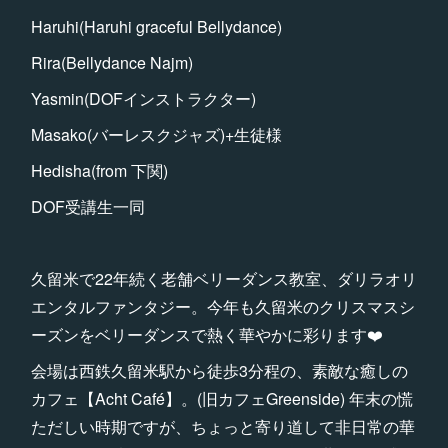
Haruhi(Haruhi graceful Bellydance)
Rira(Bellydance Najm)
Yasmin(DOFインストラクター)
Masako(バーレスクジャズ)+生徒様
Hedisha(from 下関)
DOF受講生一同
久留米で22年続く老舗ベリーダンス教室、ダリラオリ
エンタルファンタジー。今年も久留米のクリスマスシ
ーズンをベリーダンスで熱く華やかに彩ります❤️
会場は西鉄久留米駅から徒歩3分程の、素敵な癒しの
カフェ【Acht Café】。(旧カフェGreenside) 年末の慌
ただしい時期ですが、ちょっと寄り道して非日常の華