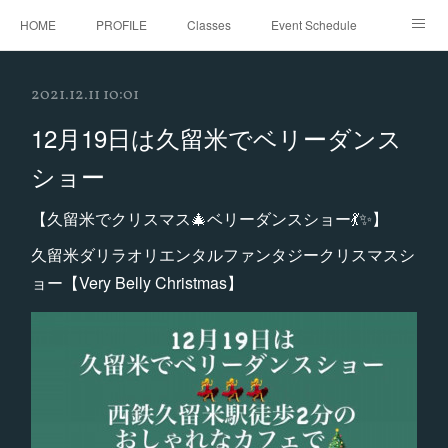
HOME
PROFILE
Classes
Event Schedule
Event Request
Instagram
gallery
Threads
2021.12.11 10:01
Bellydance Shooting Fukuoka
Oriental Stars Festival in Fukuoka
12月19日は久留米でベリーダンス
ショー
【久留米でクリスマス🎄ベリーダンスショー💃✨】
久留米ダリラオリエンタルファンタジークリスマスシ
ョー【Very Belly Christmas】