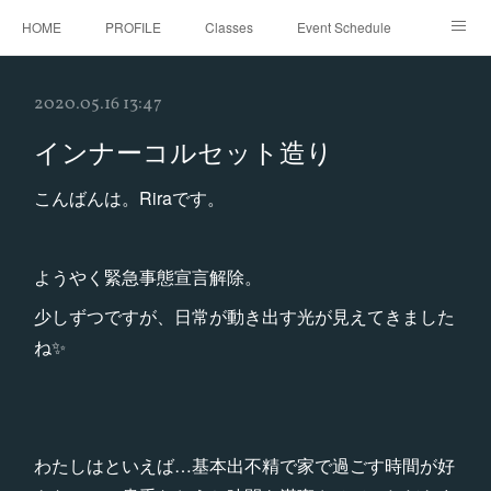
HOME
PROFILE
Classes
Event Schedule
Event Request
Instagram
gallery
Threads
2020.05.16 13:47
Bellydance Shooting Fukuoka
Oriental Stars Festival in Fukuoka
インナーコルセット造り
こんばんは。Riraです。
ようやく緊急事態宣言解除。
少しずつですが、日常が動き出す光が見えてきました
ね✨
わたしはといえば…基本出不精で家で過ごす時間が好