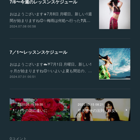
7/8〜今週のレッスンスケジュール
おはようございます☀️7月8日 月曜日。新しい1週
間が始まりますね😊✨梅雨は何処へ行った❓真…
2024.07.08 00:58
7／1〜レッスンスケジュール
おはようございます☁️☔️7月1日 月曜日。新しい1
ヶ月が始まりますね😊✨いよいよ夏も間近の、…
2024.07.01 00:51
2020.05.19 09:55
2020.05.15 08:21
バラの花に逢いに
引き寄せの法則『妖女』
①
0
コメント