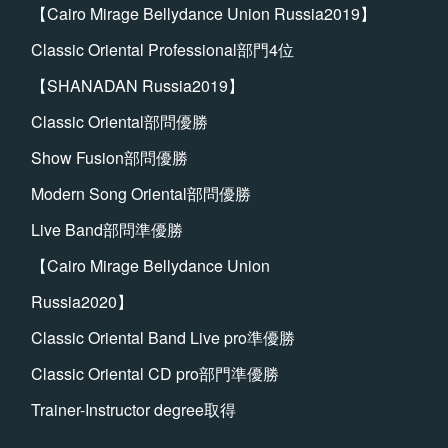
【Cairo Mirage Bellydance Union Russia2019】
Classic Oriental Professional部門4位
【SHANADAN Russia2019】
Classic Oriental部問優勝
Show Fusion部問優勝
Modern Song Oriental部問優勝
Live Band部問準優勝
【Cairo Mirage Bellydance Union
Russia2020】
Classic Oriental Band Live pro準優勝
Classic Oriental CD pro部門準優勝
Trainer-Instructor degree取得