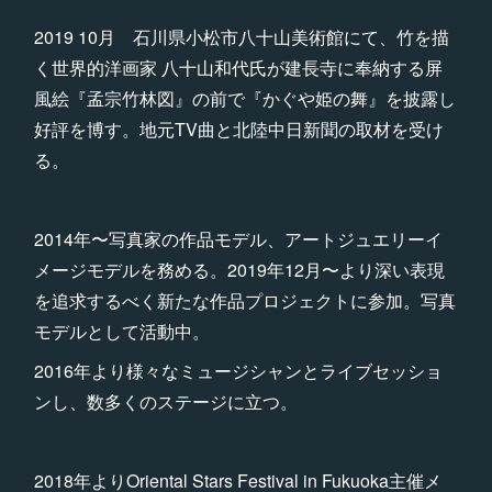
2019 10月 石川県小松市八十山美術館にて、竹を描
く世界的洋画家 八十山和代氏が建長寺に奉納する屏
風絵『孟宗竹林図』の前で『かぐや姫の舞』を披露し
好評を博す。地元TV曲と北陸中日新聞の取材を受け
る。
2014年〜写真家の作品モデル、アートジュエリーイ
メージモデルを務める。2019年12月〜より深い表現
を追求するべく新たな作品プロジェクトに参加。写真
モデルとして活動中。
2016年より様々なミュージシャンとライブセッショ
ンし、数多くのステージに立つ。
2018年よりOriental Stars Festival in Fukuoka主催メ