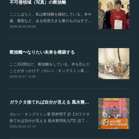
不可侵領域（写真）の断捨離
ここしばらく、私は断捨離を継続している。本や
服、書類など、ある程度大きな量のものはすで…
2026.06.29 08:08
断捨離〜なりたい未来を構築する
ここ3日間ほど、断捨離をしている。本を読んだ
ことがきっかけで（カレン・キングストン著 …
2026.05.31 12:08
ガラクタ捨てれば自分が見える 風水整理術入門
カレン・キングストン著 田村明子 訳【ガラクタ
捨てれば自分が見える 風水整理術入門】読了…
2026.05.22 07:14