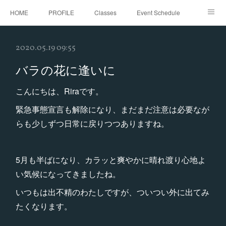
HOME
PROFILE
Classes
Event Schedule
Event Request
Instagram
gallery
Threads
2020.05.19 09:55
Bellydance Shooting Fukuoka
Oriental Stars Festival in Fukuoka
バラの花に逢いに
こんにちは、Riraです。
緊急事態宣言も解除になり、まだまだ注意は必要なが
らも少しずつ日常に戻りつつありますね。
5月も半ばになり、カラッと爽やかに晴れ渡り心地よ
い気候になってきましたね。
いつもは出不精のわたしですが、ついつい外に出てみ
たくなります。