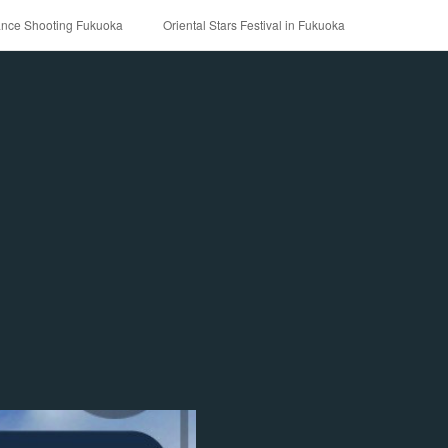
ance Shooting Fukuoka
Oriental Stars Festival in Fukuoka