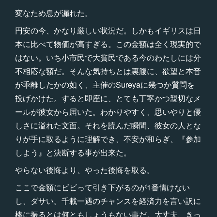
変なため息が漏れた。
円安の今、かなり厳しい状況だ。しかもイギリスは日
本に比べて物価が高すぎる。この金額は全く現実的で
はない。いち小市民で大貧民である今のわたしには分
不相応な額だ。そんな気持ちとは裏腹に、欲望と本音
が乖離したかの如く、主催のSureyaに幾つか質問を
投げかけた。すると即座に、とても丁寧かつ親切なメ
ールが彼女から届いた。わかりやすく、思いやりと優
しさに溢れた文面。それを読んだ瞬間、彼女の人とな
りが手に取るように理解でき、不安が和らぎ、『参加
しよう』と決断する事が出来た。
やらない後悔より、やった後悔を取る。
ここで金額にビビって引き下がるのが1番情けない
し、ダサい。千載一遇のチャンスを経済力を言い訳に
棒に振るとは何ともしょうもない事だ。大丈夫、きっ