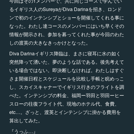
今回はその1メンバーで、共に同じコースで学んでい
るイギリス人のSureyaがDiva Darinaを招き、ロンド
ンで初のインテンシブとショーを開催してくれる事に
なった。わたし達コースのメンバーにはいち早くその
情報が開示され、参加を募ってくれた事が今回のわた
しの渡英の大きなきっかけとなった。
Diva Darinaイギリス降臨は、まさに寝耳に水の如く
突然降って湧いた、夢のような話である。後先考えて
いる場合ではない。即決断しなければ。わたしはすぐ
さま開催日程とスケジュールを比較し手帳と睨めっこ
し、スカイスキャナーでイギリス行きのフライトを調
べた。インテンシブの料金、福岡ー羽田と羽田ーヒー
スローの往復フライト代、現地のホテル代、食費、
etc…。ざっと、渡英とインテンシブに掛かる費用を
算出してみた。
『うっふ…』