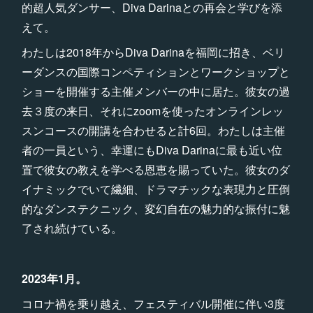
的超人気ダンサー、Diva Darinaとの再会と学びを添
えて。
わたしは2018年からDiva Darinaを福岡に招き、ベリ
ーダンスの国際コンペティションとワークショップと
ショーを開催する主催メンバーの中に居た。彼女の過
去３度の来日、それにzoomを使ったオンラインレッ
スンコースの開講を合わせると計6回。わたしは主催
者の一員という、幸運にもDiva Darinaに最も近い位
置で彼女の教えを学べる恩恵を賜っていた。彼女のダ
イナミックでいて繊細、ドラマチックな表現力と圧倒
的なダンステクニック、変幻自在の魅力的な振付に魅
了され続けている。
2023年1月。
コロナ禍を乗り越え、フェスティバル開催に伴い3度