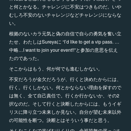
と何とかなる。チャレンジに不安はつきものだ。いや
むしろ不安のないチャレンジなどチャレンジにならな
い。
根拠のないカラ元気と偽の自信で自らの勇気を奮い立
たせ、わたしはSureyaに “I’d like to get a vip pass. …
中略…I want to join your event!!”と参加の意思を伝え
たのであった。
そこからはもう、何が何でも進むしかない。
不安だろうが金欠だろうが、行くと決めたからには、
行く。行くしかない。何とかならない理由を探すので
は無く、全て自己責任で。行くか行かないか、その2
択なのだ。そして行くと決断したからには、もうイギ
リスに降り立つ未来しか見ない。自分が望む未来以外
の可能性を断つ。決断とはそういう事だと思う。
そんなこんなで半ばむりくりの、余裕皆無の崖っぷち