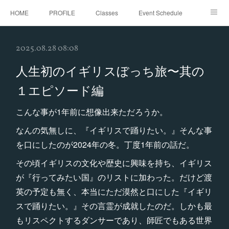
HOME
PROFILE
Classes
Event Schedule
Event Request
Instagram
gallery
Threads
2025.08.28 08:08
Bellydance Shooting Fukuoka
Oriental Stars Festival in Fukuoka
人生初のイギリスぼっち旅〜其の
１エピソード編
こんな事が1年前に想像出来ただろうか。
なんの気無しに、『イギリスで踊りたい。』そんな事
を口にしたのが2024年の冬。丁度1年前の話だ。
その頃イギリスの文化や歴史に興味を持ち、イギリス
が『行ってみたい国』のリストに加わった。だけど渡
英の予定も無く、本当にただ漠然と口にした『イギリ
スで踊りたい。』その言霊が成就したのだ。しかも最
もリスペクトするダンサーであり、師匠でもある世界