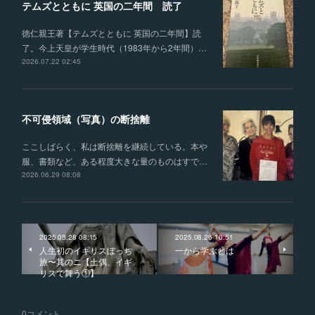
テムズとともに 英国の二年間 読了
徳仁親王著【テムズとともに 英国の二年間】読
了。今上天皇が学生時代（1983年から2年間）…
2026.07.22 02:45
不可侵領域（写真）の断捨離
ここしばらく、私は断捨離を継続している。本や
服、書類など、ある程度大きな量のものはすで…
2026.06.29 08:08
2025.08.28 08:15
2025.08.26 10:51
人生初のイギリスぼっち
一から学ぶとは
旅〜其のニ【土偶、イギ
リスで舞う①】
0
コメント