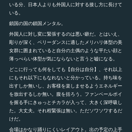
いる分、日本人よりも外国人に対する接し方に長けて
いる。
鎖国の国の鎖国メンタル。
外国人に対し変に緊張するのは悪い癖だ。とはいえ、
彫りが深く、ベリーダンスに適したメリハリ体型の美
女群に囲まれていると自分の土偶のような平たい顔と
薄っぺらい体型が気にならないと言うと嘘になる。
どこに行っても何をしても【自分は自分】、それ以上
にもそれ以下にもなれないと分かっている。持ち味を
出すしか無いし、お客様を楽しませるようエネルギー
を放出するしか無い。腹を括ろう。ファンベールポイ
を握る手にきゅっとチカラが入って、大きく深呼吸し
た。大丈夫。それ程緊張は無い。ただソワソワするだ
けだ。
会場はかなり踊りにくいレイアウト。出の予定の上手