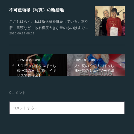
不可侵領域（写真）の断捨離
ここしばらく、私は断捨離を継続している。本や
服、書類など、ある程度大きな量のものはすで…
2026.06.29 08:08
2025.08.29 08:02
2025.08.28 08:08
人生初のイギリスぼっち
人生初のイギリスぼっち
旅〜其の三【土偶、イギ
旅〜其の１エピソード編
リスで舞う②】
0
コメント