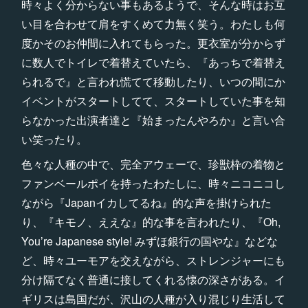
時々よく分からない事もあるようで、そんな時はお互
い目を合わせて肩をすくめて力無く笑う。わたしも何
度かそのお仲間に入れてもらった。更衣室が分からず
に数人でトイレで着替えていたら、『あっちで着替え
られるで』と言われ慌てて移動したり、いつの間にか
イベントがスタートしてて、スタートしていた事を知
らなかった出演者達と『始まったんやろか』と言い合
い笑ったり。
色々な人種の中で、完全アウェーで、珍獣枠の着物と
ファンベールポイを持ったわたしに、時々ニコニコし
ながら『Japanイカしてるね』的な声を掛けられた
り、『キモノ、ええな』的な事を言われたり、『Oh,
You’re Japanese style! みずほ銀行の国やな』などな
ど、時々ユーモアを交えながら、ストレンジャーにも
分け隔てなく普通に接してくれる懐の深さがある。イ
ギリスは島国だが、沢山の人種が入り混じり生活して