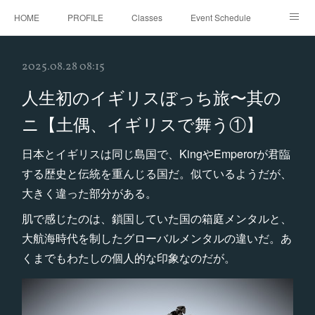
HOME
PROFILE
Classes
Event Schedule
Event Request
Instagram
gallery
Threads
2025.08.28 08:15
Bellydance Shooting Fukuoka
Oriental Stars Festival in Fukuoka
人生初のイギリスぼっち旅〜其の
ニ【土偶、イギリスで舞う①】
日本とイギリスは同じ島国で、KingやEmperorが君臨
する歴史と伝統を重んじる国だ。似ているようだが、
大きく違った部分がある。
肌で感じたのは、鎖国していた国の箱庭メンタルと、
大航海時代を制したグローバルメンタルの違いだ。あ
くまでもわたしの個人的な印象なのだが。