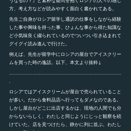
うなるの？』と素朴な疑問を抱くロシアの人々の感じ
方、考え方などが読みやすく面白く書かれてある。
先生ご自身がロシア留学し通訳の仕事をしながら経験
した事や興味を持った事、ひょんな事から得た知識な
ど小気味良く綴られているのでついつい引き込まれて
グイグイ読み進んで行けた。
例えば、先生が留学中にロシアの屋台でアイスクリー
ムを買った時の逸話。以下、本文より抜粋↓
………………………………………………………………
.
ロシアではアイスクリームが屋台で売られていること
が多い。だから食料品店へ行ってもダメなのである。
しかし屋台がどこに出店するかは、現地の人間でも分
からないらしく、わたしと同じようにじっと観察を続
けていた。店を見つけたら、静かに列に並ぶ。わたし