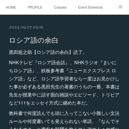
HOME
PROFILE
Classes
Event Schedule
Event Request
Instagram
gallery
Threads
2025.09.07 09:16
Bellydance Shooting Fukuoka
Oriental Stars Festival in Fukuoka
ロシア語の余白
黒田龍之助【ロシア語の余白】読了。
NHKテレビ『ロシア語会話』、NHKラジオ『まいに
ちロシア語』、鉄板参考書『ニューエクスプレス ロ
シア語』など、ロシア語学習者なら一度はお見かけし
た事が必ずある黒田先生の著書のうちの一冊。本書は
先生が授業中に話す面白雑談やエピソード、トリビア
など111をエッセイ方式に纏めた本だ。
教科書で何度読んでも頭に入ってこない小難しい文法
ルールや何度書いても覚えられない単語、『なんでそ