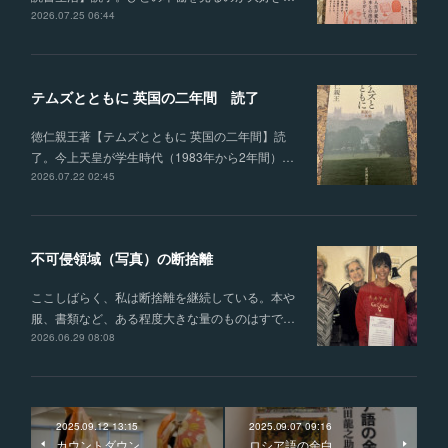
2026.07.25 06:44
テムズとともに 英国の二年間 読了
徳仁親王著【テムズとともに 英国の二年間】読
了。今上天皇が学生時代（1983年から2年間）…
2026.07.22 02:45
不可侵領域（写真）の断捨離
ここしばらく、私は断捨離を継続している。本や
服、書類など、ある程度大きな量のものはすで…
2026.06.29 08:08
2025.09.12 13:15
2025.09.07 09:16
カウントダウン
ロシア語の余白