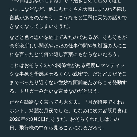
『今日は肌寒いですね』で『抱きしめて温めてほし
い』....などなど、他にもたくさん天気にまつわる隠し
言葉があるのだそう。こうなると迂闊に天気の話をで
きなくなってしまいそうだ。
などと色々思いを馳せてみたのであるが、そもそもが
余所余所しい関係やただの仕事仲間や初対面の人にこ
れを言ったとて何の隠し言葉にもならないだろう。
これはおそらく2人の関係性がある程度ロマンティッ
クな事象を予感させるくらい親密で、だけどまだそこ
までべったり近くない微妙な距離感だからこそ発動す
る、トリガーみたいな言葉なのだと思う。
だから躊躇なく言っても大丈夫。『月が綺麗ですね』
ホント、綺麗な月夜でした。ちなみに次の皆既月食は
2026年の3月3日だそうだ。おそらくわたしはこの
日、飛行機の中から見ることになるだろう。