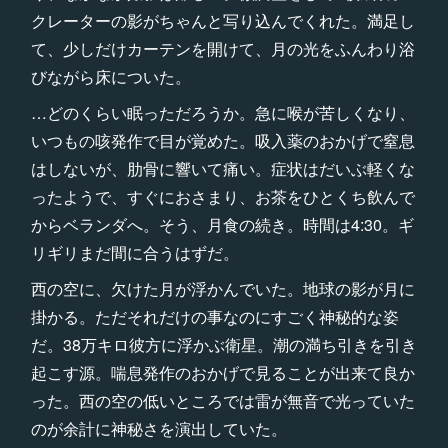
クレーターの影がちゃんと写り込んでくれた。満足し
て、少しだけカーテンを開けて、月の光をふんわり浴
びながら床についた。
…どのくらい眠っただろうか。急に喉が苦しくなり、
いつもの咳発作で目が覚めた。吸入薬のおかげで窒息
はしないが、肋骨に響いて痛い。症状はだいぶ軽くな
ったようで、すぐにおさまり、お茶をひとくち飲んで
からベランダへ。そう、月食の続き。時間は4:30。ギ
リギリまだ間に合うはずだ。
西の空に、欠けた月が浮かんでいた。地球の影が月に
掛かる。ただそれだけの事なのにすごく神秘的な姿
だ。38万キロ彼方に浮かぶ衛星。潮の満ち引きを引き
起こす源。喘息発作のおかげで見ることが出来て良か
った。西の空の低いところでは雷が無音で光っていた
のが余計に神秘さを演出していた。