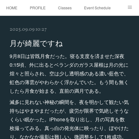
HOME
PROFILE
Classes
Event Schedule
Event Request
Instagram
gallery
Threads
2025.09.09 10:27
Bellydance Shooting Fukuoka
Oriental Stars Festival in Fukuoka
月が綺麗ですね
9月8日は皆既月食だった。寝る支度を済ませた深夜
0:15頃、外に出るとベランダのガラス屋根は月の光に
煌々と照らされ、空は少し透明感のある濃い藍色で、
虹色の薄雲がやわらかく浮かんでいた。もう間も無く
したら月食が始まる、直前の満月である。
滅多に見れない神秘の瞬間を、夜を明かして観たい気
持ちはやまやまだったが、疲労が限界で気絶しそうな
くらい眠かった。iPhoneを取り出し、月の写真を数
枚撮ってみる。真っ白の発光体に映ったり、ぼやけた
り、なかなか撮影は難しい。微調整をして1枚成功。