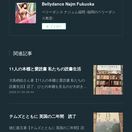
Bellydance Najm Fukuoka
ベリーダンス ナジュム福岡 -福岡のベリーダン
ス教室-
フォロー
関連記事
11人の本棚と愛読書 私たちの読書生活
大島梢絵さん著【11人の本棚と愛読書 私たちの
読書生活】読了。ひとの本棚を見るのが大好き…
2026.07.25 06:44
テムズとともに 英国の二年間 読了
徳仁親王著【テムズとともに 英国の二年間】読