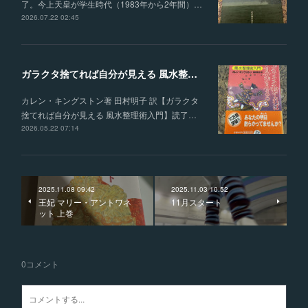
了。今上天皇が学生時代（1983年から2年間）…
2026.07.22 02:45
ガラクタ捨てれば自分が見える 風水整理術入門
カレン・キングストン著 田村明子 訳【ガラクタ
捨てれば自分が見える 風水整理術入門】読了…
2026.05.22 07:14
2025.11.08 09:42
2025.11.03 10:52
王妃 マリー・アントワネ
11月スタート
ット 上巻
0
コメント