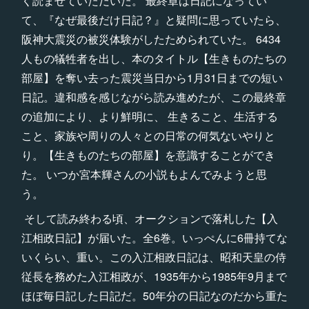
く読ませていただいた。 最終章は日記になってい
て、『なぜ最後だけ日記？』と疑問に思っていたら、
阪神大震災の被災体験がしたためられていた。 6434
人もの犠牲者を出し、本のタイトル【生きものたちの
部屋】を奪い去った震災当日から1月31日までの短い
日記。違和感を感じながら読み進めたが、この最終章
の追加により、より鮮明に、 生きること、生活する
こと、家族や周りの人々との日常の何気ないやりと
り。【生きものたちの部屋】を意識することができ
た。 いつか宮本輝さんの小説もよんでみようと思
う。
そして読み終わる頃、オークションで落札した【入
江相政日記】が届いた。全6巻。いっぺんに6冊持てな
いくらい、重い。この入江相政日記は、昭和天皇の侍
従長を務めた入江相政が、1935年から1985年9月まで
ほぼ毎日記した日記だ。50年分の日記なのだから重た