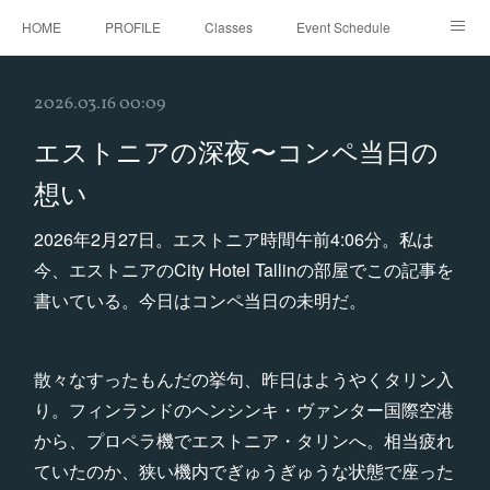
HOME
PROFILE
Classes
Event Schedule
Event Request
Instagram
gallery
Threads
2026.03.16 00:09
Bellydance Shooting Fukuoka
Oriental Stars Festival in Fukuoka
エストニアの深夜〜コンペ当日の
想い
2026年2月27日。エストニア時間午前4:06分。私は
今、エストニアのCity Hotel Tallinの部屋でこの記事を
書いている。今日はコンペ当日の未明だ。
散々なすったもんだの挙句、昨日はようやくタリン入
り。フィンランドのヘンシンキ・ヴァンター国際空港
から、プロペラ機でエストニア・タリンへ。相当疲れ
ていたのか、狭い機内でぎゅうぎゅうな状態で座った