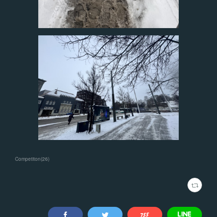
Competiton
(
26
)