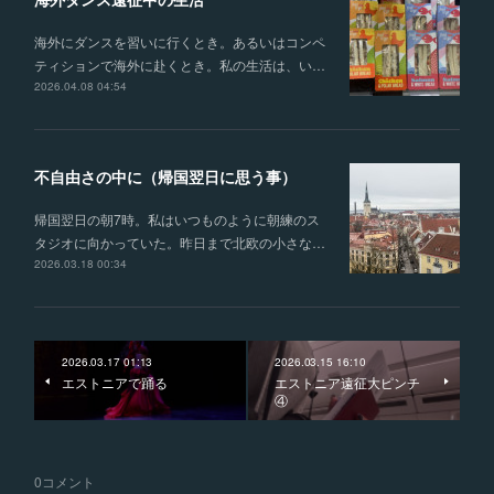
海外にダンスを習いに行くとき。あるいはコンペ
ティションで海外に赴くとき。私の生活は、い…
2026.04.08 04:54
不自由さの中に（帰国翌日に思う事）
帰国翌日の朝7時。私はいつものように朝練のス
タジオに向かっていた。昨日まで北欧の小さな…
2026.03.18 00:34
2026.03.17 01:13
2026.03.15 16:10
エストニアで踊る
エストニア遠征大ピンチ
④
0
コメント